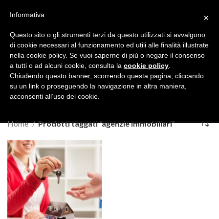
Operativi tutto l’anno, 24 ore su 24 - CHIAMACI
06 56547056
Informativa
×
MENU
Questo sito o gli strumenti terzi da questo utilizzati si avvalgono
di cookie necessari al funzionamento ed utili alle finalità illustrate
nella cookie policy. Se vuoi saperne di più o negare il consenso
a tutti o ad alcuni cookie, consulta la
cookie policy
.
Chiudendo questo banner, scorrendo questa pagina, cliccando
agenzie immobiliari
su un link o proseguendo la navigazione in altra maniera,
acconsenti all’uso dei cookie.
Categories
Home
Prodotti taggati “agenzie immobiliari”