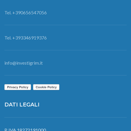
Tel. +390656547056
Tel. +393346919376
info@investigrim.it
DATI LEGALI
P. IVA 18272191000