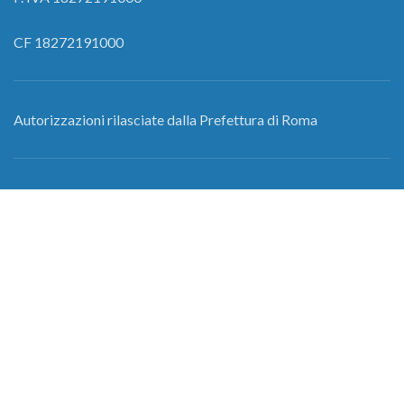
CF 18272191000
Autorizzazioni rilasciate dalla Prefettura di Roma
nr. 453763/AREA/Ter O.S.P.
nr.146295/AREA/Ter O.S.P.
nr. 146307/AREA/Ter O.S.P.