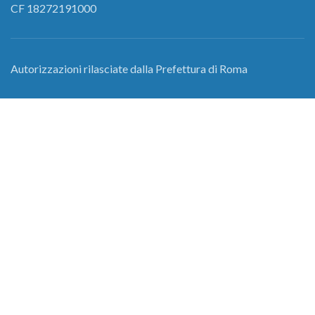
CF 18272191000
Autorizzazioni rilasciate dalla Prefettura di Roma
nr. 453763/AREA/Ter O.S.P.
nr.146295/AREA/Ter O.S.P.
nr. 146307/AREA/Ter O.S.P.