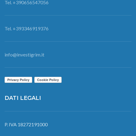
Tel. +390656547056
Tel. +393346919376
info@investigrim.it
DATI LEGALI
P. IVA 18272191000