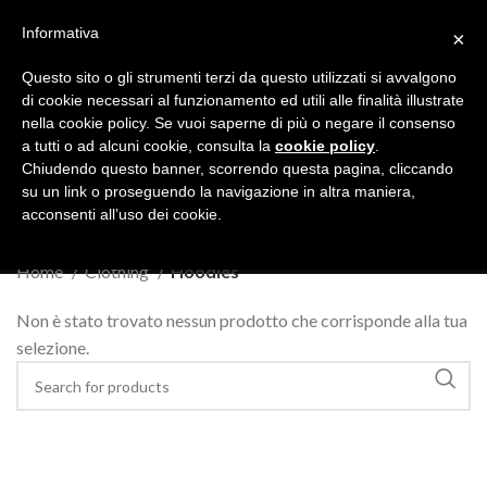
Operativi tutto l’anno, 24 ore su 24 - CHIAMACI
06 56547056
Informativa
×
MENU
Questo sito o gli strumenti terzi da questo utilizzati si avvalgono
di cookie necessari al funzionamento ed utili alle finalità illustrate
nella cookie policy. Se vuoi saperne di più o negare il consenso
a tutti o ad alcuni cookie, consulta la
cookie policy
.
Chiudendo questo banner, scorrendo questa pagina, cliccando
Hoodies
su un link o proseguendo la navigazione in altra maniera,
acconsenti all’uso dei cookie.
Categories
Home
Clothing
Hoodies
Non è stato trovato nessun prodotto che corrisponde alla tua
selezione.