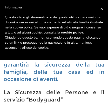
Operativi tutto l’anno, 24 ore su 24 - CHIAMACI
06 56547056
Informativa
×
MENU
Questo sito o gli strumenti terzi da questo utilizzati si avvalgono
di cookie necessari al funzionamento ed utili alle finalità illustrate
nella cookie policy. Se vuoi saperne di più o negare il consenso
a tutti o ad alcuni cookie, consulta la
cookie policy
.
Chiudendo questo banner, scorrendo questa pagina, cliccando
Servizi per la sicurezza
su un link o proseguendo la navigazione in altra maniera,
acconsenti all’uso dei cookie.
L’Agenzia Investigativa Grimaldi
garantirà la sicurezza della tua
famiglia, della tua casa ed in
occasione di eventi.
La Sicurezza delle Persone e il
servizio “Bodyguard”