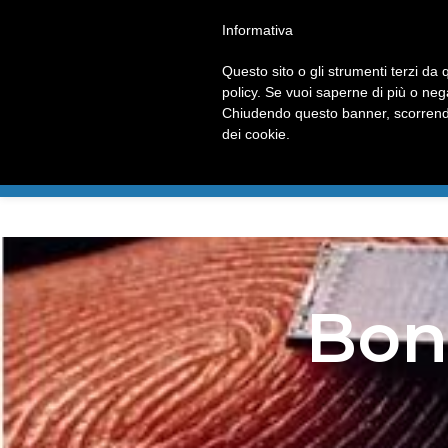
Operativi tutto l’anno, 24 ore su 24 - CHIAMACI
06 56547056
Informativa
Questo sito o gli strumenti terzi da q
policy. Se vuoi saperne di più o neg
Chiudendo questo banner, scorrendo
dei cookie.
HOME
CHI SI
Bon