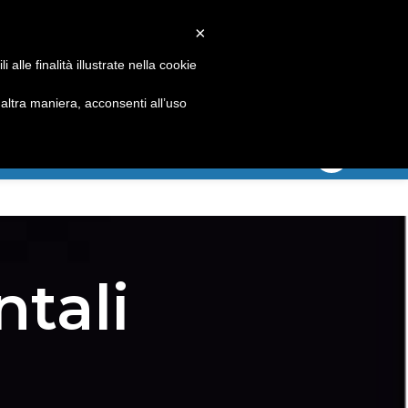
×
alle finalità illustrate nella cookie
Accedi
alla nostra
piattaforma
ENTRA ORA
ltra maniera, acconsenti all’uso
ONTATTI
tali