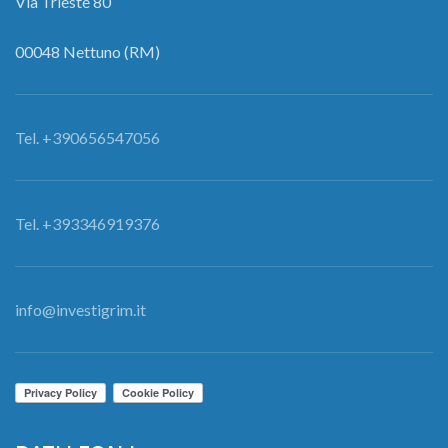
Via Trieste 80
00048 Nettuno (RM)
Tel. +390656547056
Tel. +393346919376
info@investigrim.it