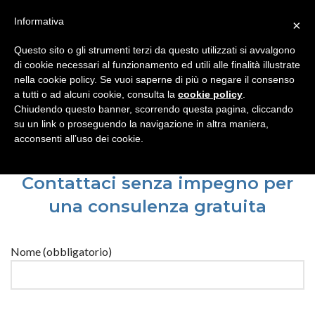
Operativi tutto l’anno, 24 ore su 24 - CHIAMACI
06 56547056
Informativa
×
MENU
Questo sito o gli strumenti terzi da questo utilizzati si avvalgono
di cookie necessari al funzionamento ed utili alle finalità illustrate
nella cookie policy. Se vuoi saperne di più o negare il consenso
a tutti o ad alcuni cookie, consulta la
cookie policy
.
Chiudendo questo banner, scorrendo questa pagina, cliccando
Contatti
su un link o proseguendo la navigazione in altra maniera,
acconsenti all’uso dei cookie.
Contattaci senza impegno per
una consulenza gratuita
Nome (obbligatorio)