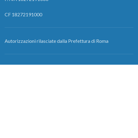
CF 18272191000
Autorizzazioni rilasciate dalla Prefettura di Roma
nr. 453763/AREA/Ter O.S.P.
nr.146295/AREA/Ter O.S.P.
nr. 146307/AREA/Ter O.S.P.