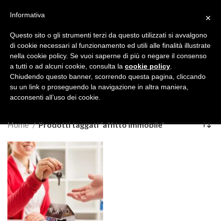
Operativi tutto l’anno, 24 ore su 24 - CHIAMACI
06 56547056
Informativa
×
MENU
Questo sito o gli strumenti terzi da questo utilizzati si avvalgono
di cookie necessari al funzionamento ed utili alle finalità illustrate
nella cookie policy. Se vuoi saperne di più o negare il consenso
a tutti o ad alcuni cookie, consulta la
cookie policy
.
Chiudendo questo banner, scorrendo questa pagina, cliccando
affitto immobile
su un link o proseguendo la navigazione in altra maniera,
acconsenti all’uso dei cookie.
Categories
Home
Prodotti taggati “affitto immobile”