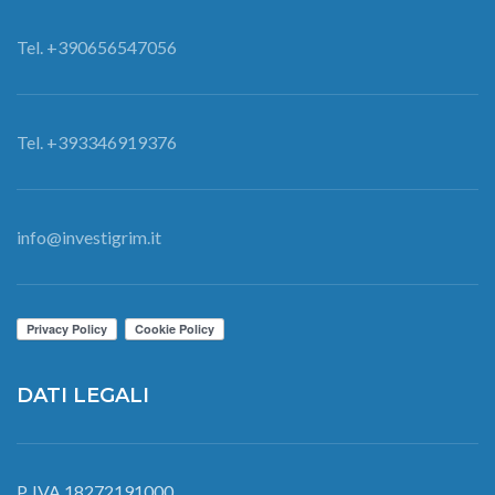
Tel. +390656547056
Tel. +393346919376
info@investigrim.it
DATI LEGALI
P. IVA 18272191000